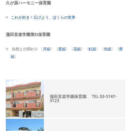
久が原ハーモニー保育園
これが好き！広げよう、ぼくらの世界
蒲田音楽学園第II保育園
自然との関わり 〈
月組
〉〈
星組
〉〈
花組
〉〈
虹組
〉〈
光組
〉〈
蕾
組
〉
蒲田音楽学園保育園 TEL 03-5747-
3123