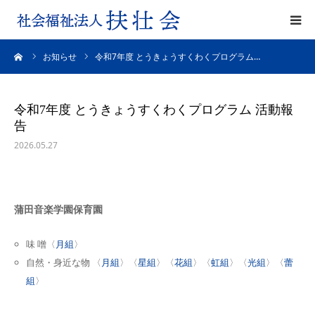
ーム
お知らせ
令和7年度 とうきょうすくわくプログラム…
園の理念
園の特色
令和7年度 とうきょうすくわくプログラム 活動報
告
一日の様子
2026.05.27
入園のご案内
蒲田音楽学園保育園
各園の紹介
味 噌〈
月組
〉
よくある質問
自然・身近な物 〈
月組
〉〈
星組
〉〈
花組
〉〈
虹組
〉〈
光組
〉〈
蕾
組
〉