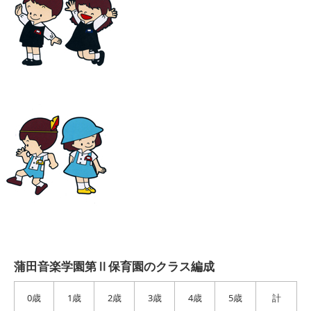
蒲田音楽学園第Ⅱ保育園のクラス編成
0歳
1歳
2歳
3歳
4歳
5歳
計