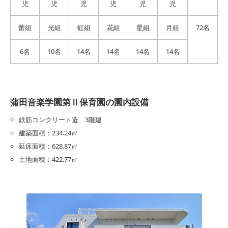
児
児
児
児
児
児
蕾組
光組
虹組
花組
星組
月組
72名
6名
10名
14名
14名
14名
14名
蒲田音楽学園第Ⅱ保育園の園内設備
鉄筋コンクリート造 3階建
建築面積：234.24㎡
延床面積：628.87㎡
土地面積：422.77㎡