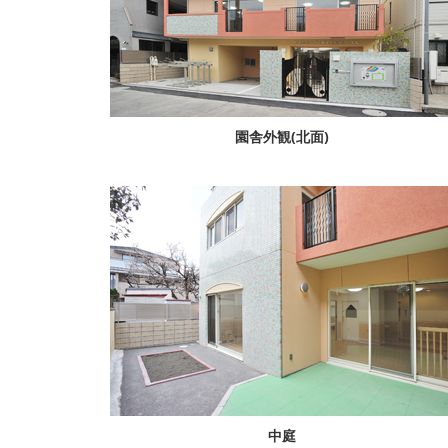
園舎外観(北面)
中庭