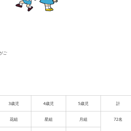
がご
3歳児
4歳児
5歳児
計
花組
星組
月組
72名