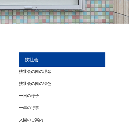
扶壮会
扶壮会の園の理念
扶壮会の園の特色
一日の様子
一年の行事
入園のご案内