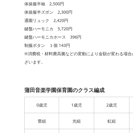
体操服半袖 2,500円
体操服半ズボン 2,300円
通園リュック 2,420円
鍵盤ハーモニカ 5,720円
鍵盤ハーモニカホース 396円
制服ボタン １個 143円
※消費税・材料費高騰などの変動により金額が変わる場合
ざいます。
蒲田音楽学園保育園のクラス編成
0歳児
1歳児
2歳児
蕾組
光組
虹組