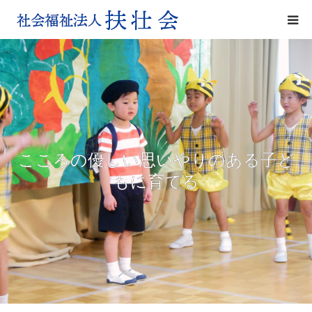
園の理念
園の特色
一日の様子
こころの優しい思いやりのある子ど
入園のご案内
もに育てる
各園の紹介
よくある質問