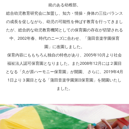
統のある幼稚部。
総合幼児教育研究会に加盟し、知力・情操・身体の三位バランス
の成長を促しながら、幼児の可能性を伸ばす教育を行ってきまし
たが、総合的な幼児教育機関としての保育園の存在が切望される
中、2002年春、時代のニーズに合わせ、「蒲田音楽学園保育
園」に改園しました。
保育内容にももちろん独自の特色があり、2005年10月より社会
福祉法人認可保育園となりました。また2008年12月には２園目
となる「久が原ハーモニー保育園」が開園、 さらに、2019年4月
1日より３園目となる「蒲田音楽学園第II保育園」を開園いたし
ました。