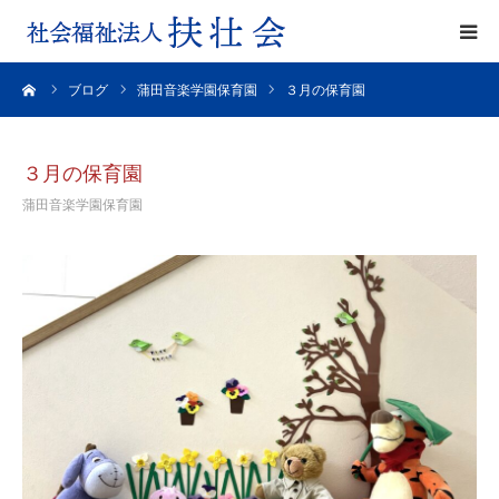
ーム
ブログ
蒲田音楽学園保育園
３月の保育園
園の理念
園の特色
３月の保育園
蒲田音楽学園保育園
一日の様子
入園のご案内
各園の紹介
よくある質問