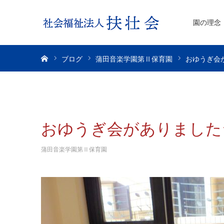
園の理念
ホーム
ブログ
蒲田音楽学園第Ⅱ保育園
おゆうぎ会
おゆうぎ会がありました
蒲田音楽学園第Ⅱ保育園