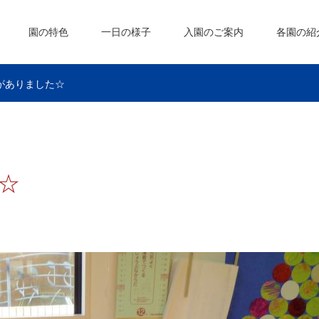
園の特色
一日の様子
入園のご案内
各園の紹
がありました☆
☆